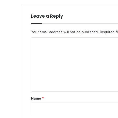
Leave a Reply
Your email address will not be published.
Required f
C
o
m
m
e
n
t
*
Name
*