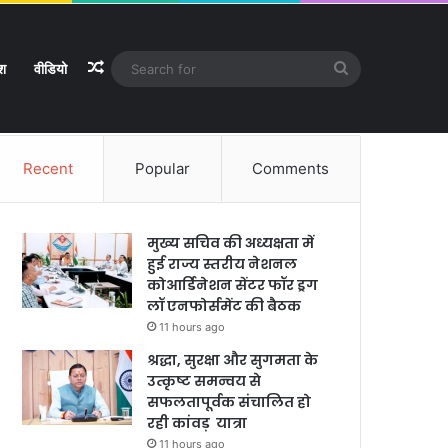
Random Article
Search
ेश
वीडियो
Facebook
X
YouTube
Instagram
Log In
Random Article
Sidebar
for
Recent
Popular
Comments
मुख्य सचिव की अध्यक्षता में
हुई राज्य स्तरीय नेशनल
कोआर्डिनेशन सेंटर फॉर ड्रग
लॉ एनफोर्समेंट की बैठक
11 hours ago
श्रद्धा, सुरक्षा और सुगमता के
उत्कृष्ट समन्वय से
सफलतापूर्वक संचालित हो
रही कांवड़ यात्रा
11 hours ago