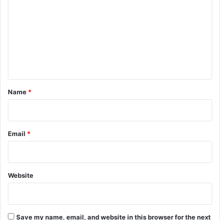
o
m
m
e
n
t
*
Name
*
Email
*
Website
Save my name, email, and website in this browser for the next