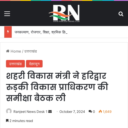
Menu
S
जनकल्याण, रोजगार, शिक्षा, श्रमिक हित और आधारभूत विकास को नई गति, राज्य कैबिनेट ने लिए ऐतिहासिक फैसले
Home
/
उत्तराखंड
उत्तराखंड
देहरादून
शहरी विकास मंत्री ने हरिद्वार
रुड़की विकास प्राधिकरण की
समीक्षा बैठक ली
Ranjeet News Desk 1
S
October 7, 2024
0
1,649
e
2 minutes read
n