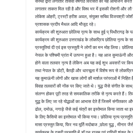
संस्था द्वारा लगातार तीसवीं वर्षगांठ विरासत का यह आयोजन करते
लगातार ताकत मिल रही है और विश्व भर में इसकी रोशनी और लौ पह
लोकेश ओहरी, ट्रस्टी हरीश अवल, संयुक्त सचिव विजयश्री जोशी, न
प्रशासक प्रदीप मैथल आदि मौजूद रहे।
कार्यक्रम की शुरुआत छोलिया नृत्य के साथ हुई प् पिथौरागढ़ के पट्
कार्यक्रम की शुरुआत उत्तराखंड के लोकप्रिय छोलिया नृत्य के सा
प्रस्तुतियां दी एवं इस प्रस्तुती ने लोगों का मन मोह लिया। छोल
नेपाल के पश्चिमी प्रांत में उत्पन्न हुआ है। यह आज कुमाऊंनी औ
होने वाला तलवार नृत्य है लेकिन अब यह कई शुभ अवसरों पर किया
तथा नेपाल के डोटी, बैतड़ी और धारचूला में विशेष रूप से लोकप
यह कुमाऊंनी लोगों और खास लोगों की मार्शल परंपराओं में निहित है।
विवाह तलवारों की नोंक पर किए जाते थे। युद्ध जैसे संगीत के सा
संलग्न होकर पूरी तरह से समकालिक तरीके से नृत्य करते हैं। तिको
युद्ध के लिए जा रहे योद्धाओं का आभास देते हैं जिसमें संगीतकार 
ढोल, दमोऊ, नगाड़े जैसे कई यंत्रों का इस्तेमाल किया जाता था 
के लिए कैसियो का इस्तेमाल भी किया गया। छोलिया नृत्य प्रस्तुत
मासा प्रस्तुत किया, फिर नव मूर्ति मदोबाज ,छोला युद्ध , मीनार जै
कार्यक्रम के दूसरी प्रस्तुति में डॉ.एन.राजम एवं रागिनी शंकर