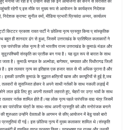
 हुए मनाया जा रहा है प् उन्होंने कहा कि इन आयोजनों को करने से विरासत को
ुंचती रहेगी प् इस मौके पर मुख्य रूप से आयोजन के कार्यक्रम निदेशक
िदेशक क्राफ्ट सुनील वर्मा, मीडिया प्रभारी प्रियवंदा अय्यर, कार्यालय
टी किटटर प्रकाश रावत पार्टी ने छोलिया नृत्य प्रस्तुत किया प् सांस्कृतिक
थ बहुत ही शानदार ढंग से हुआ, जिसमें उत्तराखंड के प्रतिष्ठित कलाकारों ने
िया एक पारंपरिक लोक नृत्य है जो भारतीय राज्य उत्तराखंड के कुमाऊं मंडल और
र सुदूरपश्चिमी संस्कृति का प्रतीक बन गया है। यह मूल रूप से बारात के साथ
 जाता है। कुमाऊँ मण्डल के अल्मोडा, बागेश्वर, चम्पावत और पिथौरागढ जिलों
्रिय है। इस तलवार नृत्य का इतिहास एक हजार साल से भी अधिक पुराना है और
 इसकी उत्पत्ति कुमाऊं के युद्धरत क्षत्रियों खास और कत्यूरियों से हुई है,जब
थ, तलवारों से सुसज्जित होकर वे अपने साथी नर्तकों के साथ नकली लड़ाई में
ने लाल झंडे लिए हुए अपनी तलवारें लहराते हुए, चेहरों पर उग्र भावों के साथ
और तलवार नर्तक शामिल होते हैं।यह लोक नृत्य पहले पारंपरिक वाद्य यंत्र जिसमें
इस बार पारंपरिक यंत्रों के साथ-साथ अपनी प्रस्तुति को और मनोरंजक बनाने
ि की शुरुआत उन्होंने देवताओं के आगमन से कीप् आयोजन में बेडु पाको बारो
से प्रस्तुतियां दी गई। इस छोलिया नृत्य में मुख्य कलाकार शामिल थे।संस्कृति
 के जुगलबंदी में वायलिन वादन प्रस्तुत किया। पद्मभूषण एन.राजम और उनकी