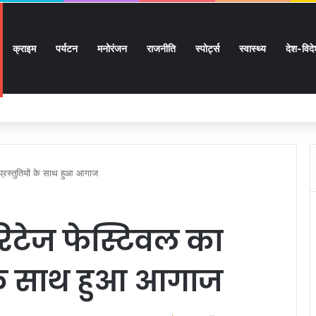
क्राइम
पर्यटन
मनोरंजन
राजनीति
स्पोर्ट्स
स्वास्थ्य
देश-विद
 सुगमता के उत्कृष्ट समन्वय से सफलतापूर्वक संचालित हो रही कांवड़ यात्रा
 प्रस्तुतियों के साथ हुआ आगाज
ेरिटेज फेस्टिवल का
ों के साथ हुआ आगाज