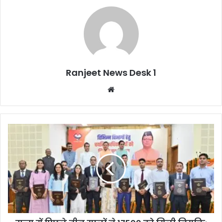
Ranjeet News Desk 1
We
bsi
te