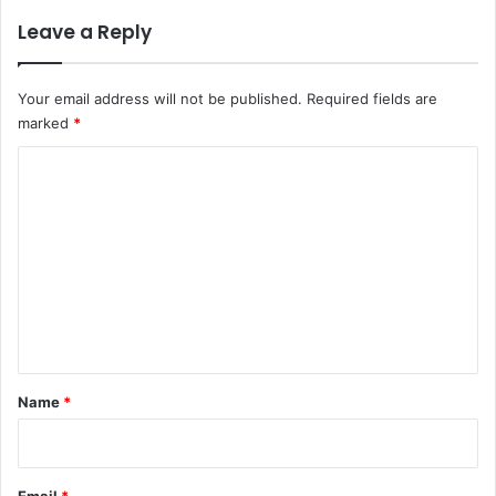
Leave a Reply
Your email address will not be published.
Required fields are
marked
*
C
o
m
m
e
n
t
*
Name
*