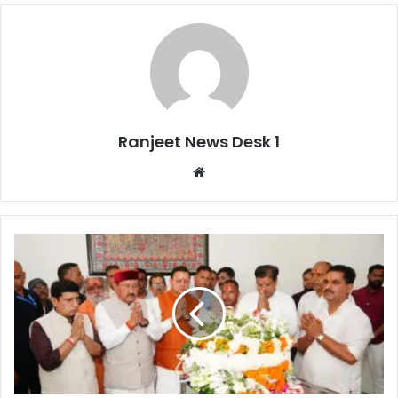
Ranjeet News Desk 1
We
bsi
te