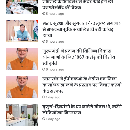
नेशनल कोआर्डिनेशन सेंटर फॉर ड्रग लॉ
एनफोर्समेंट की बैठक
5 hours ago
श्रद्धा, सुरक्षा और सुगमता के उत्कृष्ट समन्वय
से सफलतापूर्वक संचालित हो रही कांवड़
यात्रा
5 hours ago
मुख्यमंत्री ने प्रदान की विभिन्न विकास
योजनाओं के लिए 1967 करोड़ की वित्तीय
स्वीकृति
6 hours ago
उत्तराखंड में ईपीएफओ के क्षेत्रीय एवं जिला
कार्यालय खोलने के प्रस्ताव पर विचार करेगी
केंद्र सरकार
1 day ago
बुजुर्ग-दिव्यांगों के घर जाएंगे बीएलओ, करेंगे
नोटिसों का निस्तारण
1 day ago