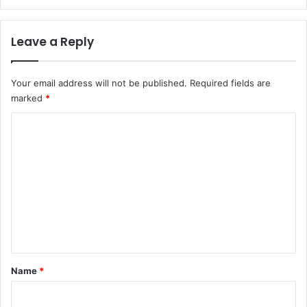
Leave a Reply
Your email address will not be published.
Required fields are
marked
*
C
o
m
m
e
n
t
*
Name
*