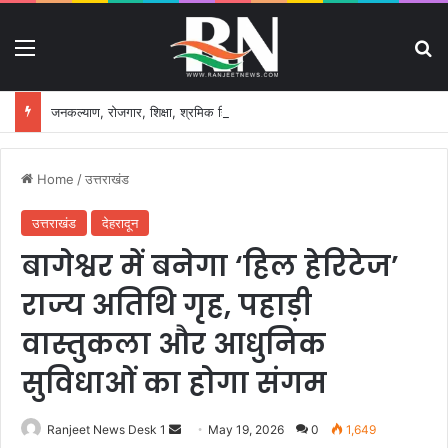
Menu
S
जनकल्याण, रोजगार, शिक्षा, श्रमिक हित और आधारभूत विकास को नई गति, राज्य कैबिनेट ने लिए ऐतिहासिक फैसले
Home
/
उत्तराखंड
उत्तराखंड
देहरादून
बागेश्वर में बनेगा ‘हिल हेरिटेज’
राज्य अतिथि गृह, पहाड़ी
वास्तुकला और आधुनिक
सुविधाओं का होगा संगम
Ranjeet News Desk 1
S
May 19, 2026
0
1,649