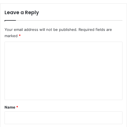
Leave a Reply
Your email address will not be published.
Required fields are
marked
*
C
o
m
m
e
n
t
*
Name
*