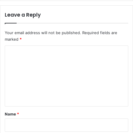
Leave a Reply
Your email address will not be published.
Required fields are
marked
*
C
o
m
m
e
n
t
*
Name
*