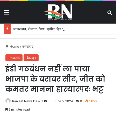
Menu
S
जनकल्याण, रोजगार, शिक्षा, श्रमिक हित और आधारभूत विकास को नई गति, राज्य कैबिनेट ने लिए ऐतिहासिक फैसले
Home
/
उत्तराखंड
उत्तराखंड
देहरादून
इंडी गठबंधन नहीं ला पाया
भाजपा के बराबर सीट, जीत को
कमतर मानना हास्यास्पदः भट्ट
Ranjeet News Desk 1
S
June 5, 2024
0
1,650
e
2 minutes read
n