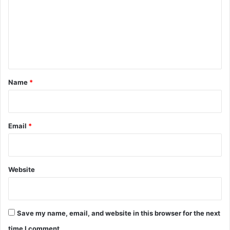
m
m
e
n
t
*
Name
*
Email
*
Website
Save my name, email, and website in this browser for the next
time I comment.