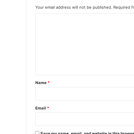
Your email address will not be published.
Required f
C
o
m
m
e
n
t
*
Name
*
Email
*
Save my name, email, and website in this browse