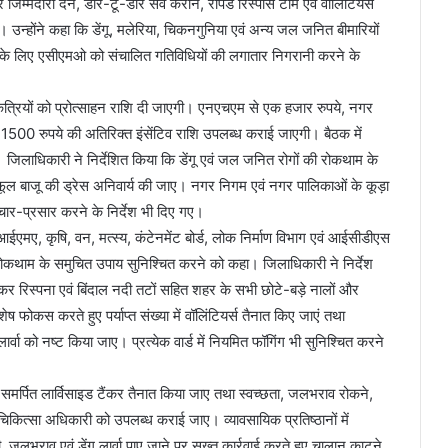
 जिम्मेदारी देने, डोर-टू-डोर सर्वे कराने, रैपिड रिस्पांस टीम एवं वॉलिंटियर्स
ए। उन्होंने कहा कि डेंगू, मलेरिया, चिकनगुनिया एवं अन्य जल जनित बीमारियों
सके लिए एसीएमओ को संचालित गतिविधियों की लगातार निगरानी करने के
यकत्रियों को प्रोत्साहन राशि दी जाएगी। एनएचएम से एक हजार रुपये, नगर
500 रुपये की अतिरिक्त इंसेंटिव राशि उपलब्ध कराई जाएगी। बैठक में
 जिलाधिकारी ने निर्देशित किया कि डेंगू एवं जल जनित रोगों की रोकथाम के
 फूल बाजू की ड्रेस अनिवार्य की जाए। नगर निगम एवं नगर पालिकाओं के कूड़ा
्रचार-प्रसार करने के निर्देश भी दिए गए।
 आईएमए, कृषि, वन, मत्स्य, कंटेनमेंट बोर्ड, लोक निर्माण विभाग एवं आईसीडीएस
 रोकथाम के समुचित उपाय सुनिश्चित करने को कहा। जिलाधिकारी ने निर्देश
ाकर रिस्पना एवं बिंदाल नदी तटों सहित शहर के सभी छोटे-बड़े नालों और
 विशेष फोकस करते हुए पर्याप्त संख्या में वॉलिंटियर्स तैनात किए जाएं तथा
र्वा को नष्ट किया जाए। प्रत्येक वार्ड में नियमित फॉगिंग भी सुनिश्चित करने
क समर्पित लार्विसाइड टैंकर तैनात किया जाए तथा स्वच्छता, जलभराव रोकने,
य चिकित्सा अधिकारी को उपलब्ध कराई जाए। व्यावसायिक प्रतिष्ठानों में
 जलभराव एवं डेंगू लार्वा पाए जाने पर सख्त कार्रवाई करते हुए चालान काटने