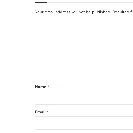
Your email address will not be published.
Required f
C
o
m
m
e
n
t
*
Name
*
Email
*