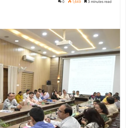
0
1,649
3 minutes read