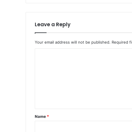
Leave a Reply
Your email address will not be published.
Required f
C
o
m
m
e
n
t
*
Name
*