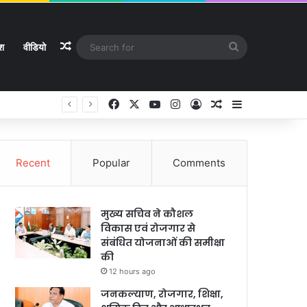
Random Article
Search
ेश
वीडियो
for
Facebook
X
YouTube
Instagram
Log In
Random Article
Sidebar
े
Recent
Popular
Comments
मुख्य सचिव ने कौशल
विकास एवं रोजगार से
संबंधित योजनाओं की समीक्षा
की
12 hours ago
जनकल्याण, रोजगार, शिक्षा,