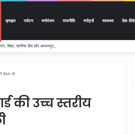
क्राइम
पर्यटन
मनोरंजन
राजनीति
स्पोर्ट्स
स्वास्थ्य
देश-विद
ार, शिक्षा, श्रमिक हित और आधारभूत विकास को नई गति, राज्य कैबिनेट ने लिए ऐतिहासिक फैसल
 की बैठक ली
र्ड की उच्च स्तरीय
ी