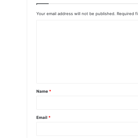
Your email address will not be published.
Required f
C
o
m
m
e
n
t
*
Name
*
Email
*