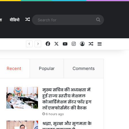
Random Article
Search
ेश
वीडियो
for
Facebook
X
YouTube
Instagram
Log In
Random Article
Sidebar
Recent
Popular
Comments
मुख्य सचिव की अध्यक्षता में
हुई राज्य स्तरीय नेशनल
कोआर्डिनेशन सेंटर फॉर ड्रग
लॉ एनफोर्समेंट की बैठक
6 hours ago
श्रद्धा, सुरक्षा और सुगमता के