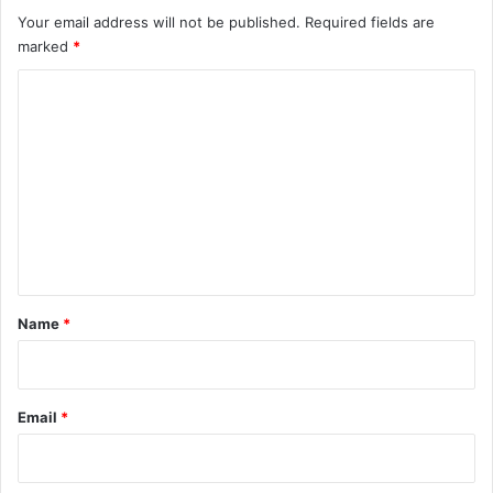
Your email address will not be published.
Required fields are
marked
*
C
o
m
m
e
n
t
*
Name
*
Email
*