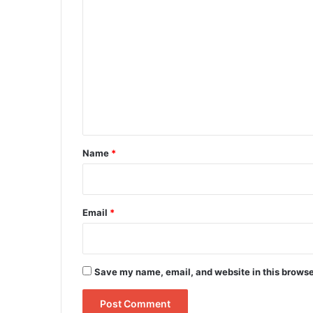
C
o
m
m
e
n
t
*
Name
*
Email
*
Save my name, email, and website in this browse