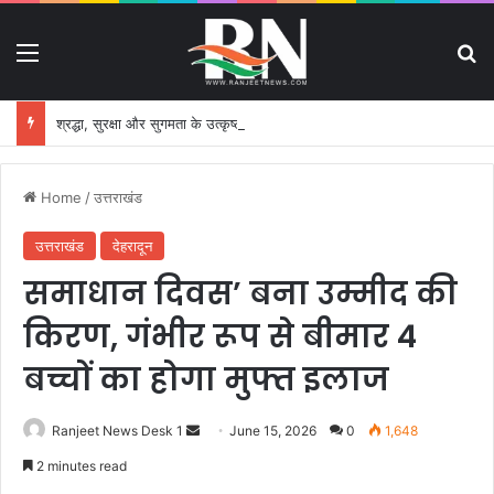
Menu
S
श्रद्धा, सुरक्षा और सुगमता के उत्कृष्ट समन्वय से सफलतापूर्वक संचालित हो रही कांवड़ यात्रा
Home
/
उत्तराखंड
उत्तराखंड
देहरादून
समाधान दिवस’ बना उम्मीद की
किरण, गंभीर रूप से बीमार 4
बच्चों का होगा मुफ्त इलाज
Ranjeet News Desk 1
S
June 15, 2026
0
1,648
e
2 minutes read
n