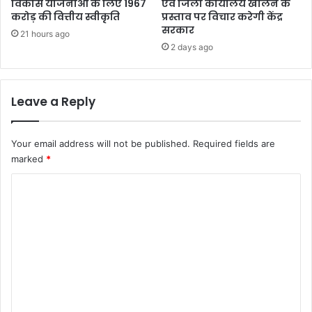
विकास योजनाओं के लिए 1967
एवं जिला कार्यालय खोलने के
करोड़ की वित्तीय स्वीकृति
प्रस्ताव पर विचार करेगी केंद्र
सरकार
21 hours ago
2 days ago
Leave a Reply
Your email address will not be published.
Required fields are
marked
*
C
o
m
m
e
n
t