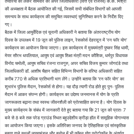
तैयारियों को लेकर सोमवार को अपर जिलाधिकारी (वित्त एवं राजस्व) के.के. मिश्रा
की अध्यक्षता में बैठक आयोजित की गई, जिसमें सभी संबंधित विभागों को आपसी
समन्वय के साथ कार्यक्रम की समुचित व्यवस्थाएं सुनिश्चित करने के निर्देश दिए
गए।
बैठक में जिला आयुर्वेदिक एवं यूनानी अधिकारी ने बताया कि अंतरराष्ट्रीय योग
दिवस के उपलक्ष्य में 19 जून को पुलिस लाइन, रेसकोर्स देहरादून में ‘रन फॉर योग’
कार्यक्रम का आयोजन किया जाएगा। इस कार्यक्रम में मुख्यमंत्री पुष्कर सिंह धामी,
मेयर सौरभ थपलियाल, आयुष एवं आयुष शिक्षा मंत्री मदन कौशिक, धर्मपुर विधायक
विनोद चमोली, आयुष सचिव रंजना राजगुरु, अपर सचिव विजय कुमार जोगदंडे तथा
जिलाधिकारी डॉ. आशीष चैहान सहित विभिन्न विभागों के वरिष्ठ अधिकारी सहित
करीब 770 से अधिक प्रतिभागी भाग लेंगे। उन्होंने बताया कि ‘रन फॉर योग’ का
शुभारंभ पुलिस मैदान, रेसकोर्स से होगा। यह दौड़ त्यागी रोड होते हुए पुनः पुलिस
मैदान में आकर संपन्न होगी। कार्यक्रम का उद्देश्य जनमानस में योग के प्रति
जागरूकता बढ़ाना तथा स्वस्थ जीवनशैली को प्रोत्साहित करना है। योग दिवस के
मुख्य कार्यक्रम के संबंध में जानकारी देते हुए बताया गया कि 21 जून को प्रातः 7
बजे से 8 बजे तक परेड ग्राउंड स्थित बहुउद्देशीय क्रीड़ा हॉल में सामूहिक योगाभ्यास
का आयोजन किया जाएगा। इसके अतिरिक्त जनपद के ऐतिहासिक एवं सांस्कृतिक
महत्व वाले स्थलों लाखामंडल और हनोल में भी कॉमन योग प्रोटोकॉल के अंतर्गत