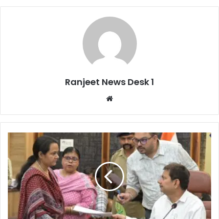
Ranjeet News Desk 1
We
bsi
te