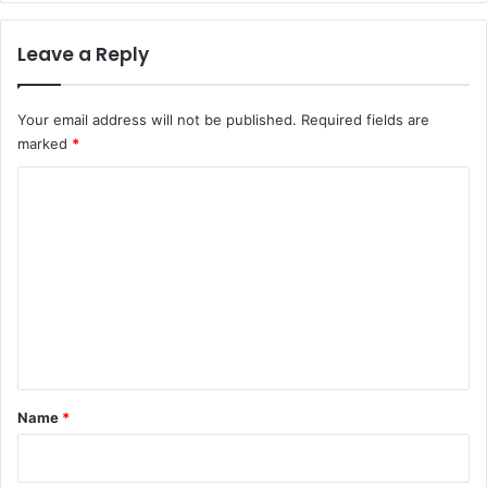
Leave a Reply
Your email address will not be published.
Required fields are
marked
*
C
o
m
m
e
n
t
*
Name
*