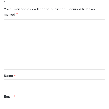
Your email address will not be published.
Required fields are
marked
*
C
o
m
m
e
n
t
*
Name
*
Email
*