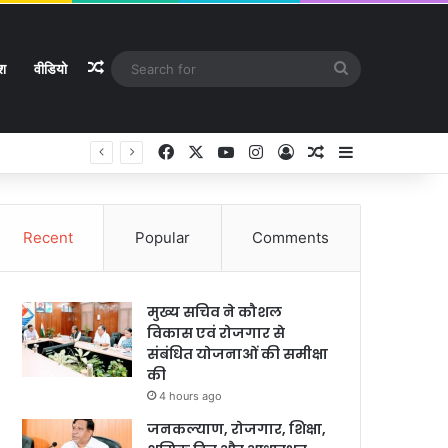
Random Article
Search
ेश
वीडियो
for
Facebook
X
YouTube
Instagram
Log In
Random Article
Sidebar
े
Recent
Popular
Comments
मुख्य सचिव ने कौशल
विकास एवं रोजगार से
संबंधित योजनाओं की समीक्षा
की
4 hours ago
जनकल्याण, रोजगार, शिक्षा,