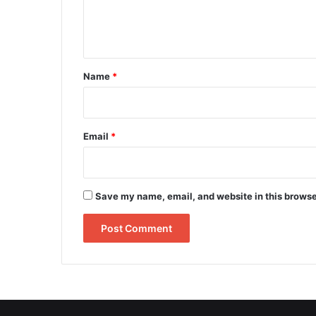
e
n
t
*
Name
*
Email
*
Save my name, email, and website in this browse