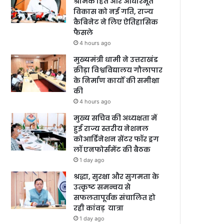
श्रमिक हित और आधारभूत
विकास को नई गति, राज्य
कैबिनेट ने लिए ऐतिहासिक
फैसले
4 hours ago
मुख्यमंत्री धामी ने उत्तराखंड
क्रीड़ा विश्वविद्यालय गौलापार
के निर्माण कार्यों की समीक्षा
की
4 hours ago
मुख्य सचिव की अध्यक्षता में
हुई राज्य स्तरीय नेशनल
कोआर्डिनेशन सेंटर फॉर ड्रग
लॉ एनफोर्समेंट की बैठक
1 day ago
श्रद्धा, सुरक्षा और सुगमता के
उत्कृष्ट समन्वय से
सफलतापूर्वक संचालित हो
रही कांवड़ यात्रा
1 day ago