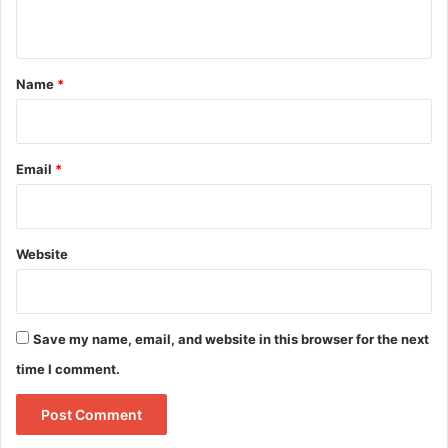
n
t
*
Name
*
Email
*
Website
Save my name, email, and website in this browser for the next
time I comment.