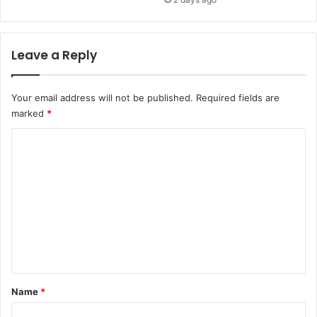
Leave a Reply
Your email address will not be published.
Required fields are
marked
*
C
o
m
m
e
n
t
*
Name
*