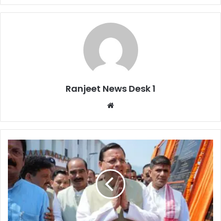
Ranjeet News Desk 1
We
bsi
te