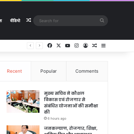
Random Article
Search
ेश
वीडियो
for
Facebook
X
YouTube
Instagram
Log In
Random Article
Sidebar
े
Recent
Popular
Comments
मुख्य सचिव ने कौशल
विकास एवं रोजगार से
संबंधित योजनाओं की समीक्षा
की
6 hours ago
जनकल्याण, रोजगार, शिक्षा,