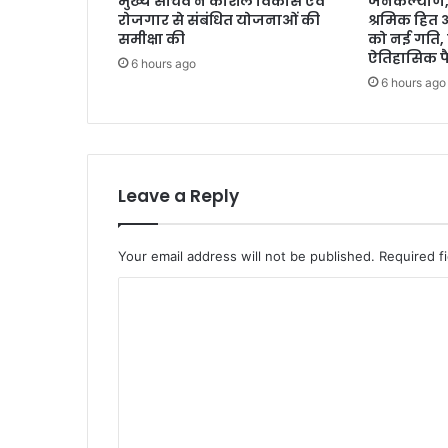
मुख्य सचिव ने कौशल विकास एवं
जनकल्याण, र
रोजगार से संबंधित योजनाओं की
श्रमिक हित
समीक्षा की
को नई गति, 
ऐतिहासिक फ
6 hours ago
6 hours ago
Leave a Reply
Your email address will not be published.
Required f
C
o
m
m
e
n