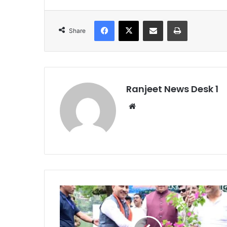
Facebook
X
Share via Email
Print
Share
Ranjeet News Desk 1
We
bsi
te