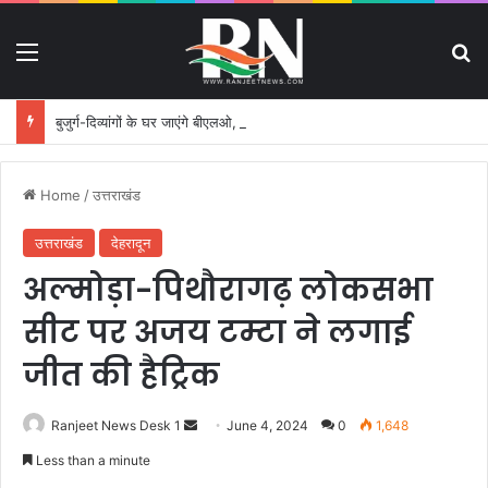
Menu
S
बुजुर्ग-दिव्यांगों के घर जाएंगे बीएलओ, करेंगे नोटिसों का निस्तारण
Home
/
उत्तराखंड
उत्तराखंड
देहरादून
अल्मोड़ा-पिथौरागढ़ लोकसभा
सीट पर अजय टम्टा ने लगाई
जीत की हैट्रिक
Ranjeet News Desk 1
S
June 4, 2024
0
1,648
e
Less than a minute
n