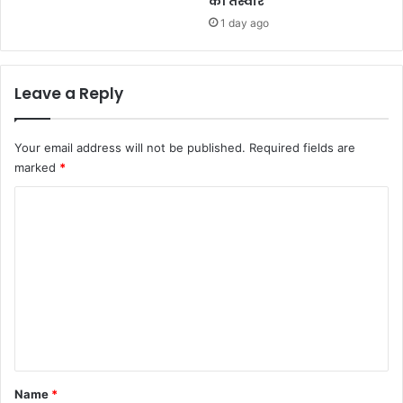
की तस्वीर
1 day ago
Leave a Reply
Your email address will not be published.
Required fields are
marked
*
C
o
m
m
e
n
t
*
Name
*