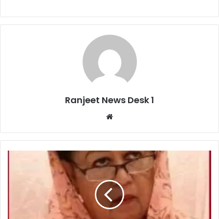
Ranjeet News Desk 1
We
bsi
te