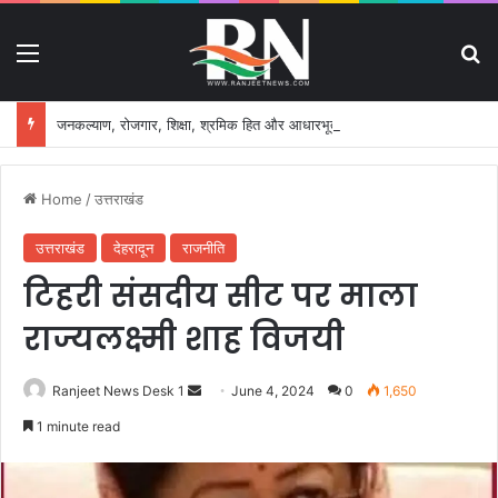
Menu
S
जनकल्याण, रोजगार, शिक्षा, श्रमिक हित और आधारभूत विकास को नई गति, राज्य कैबिनेट ने लिए ऐतिहासिक फैसले
Home
/
उत्तराखंड
उत्तराखंड
देहरादून
राजनीति
टिहरी संसदीय सीट पर माला
राज्यलक्ष्मी शाह विजयी
Ranjeet News Desk 1
S
June 4, 2024
0
1,650
e
1 minute read
n
d
a