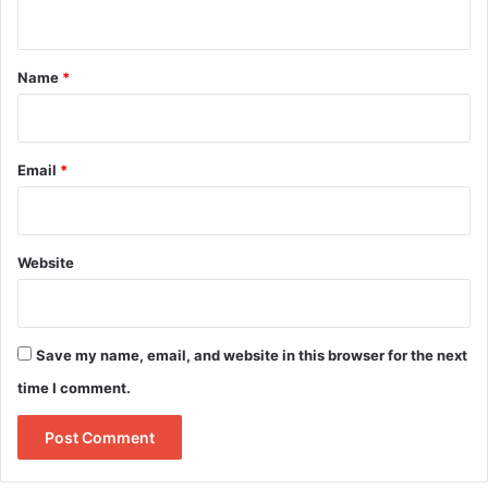
n
t
*
Name
*
Email
*
Website
Save my name, email, and website in this browser for the next
time I comment.