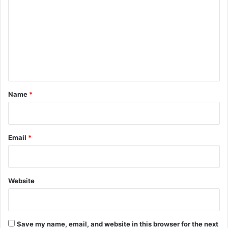
m
m
e
n
t
*
Name
*
Email
*
Website
Save my name, email, and website in this browser for the next