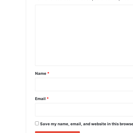
C
o
m
m
e
n
t
*
Name
*
Email
*
Save my name, email, and website in this browse