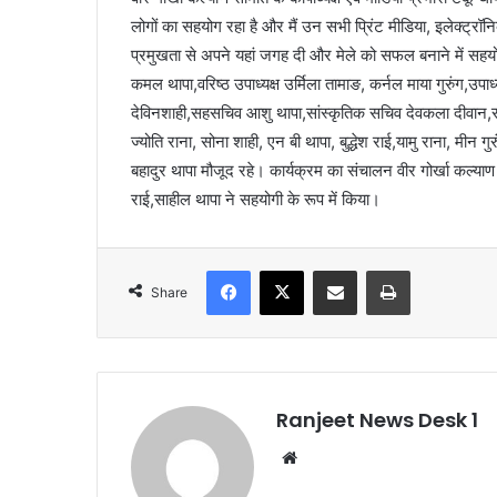
लोगों का सहयोग रहा है और मैं उन सभी प्रिंट मीडिया, इलेक्ट्रॉनिक 
प्रमुखता से अपने यहां जगह दी और मेले को सफल बनाने में सहय
कमल थापा,वरिष्ठ उपाध्यक्ष उर्मिला तामाङ, कर्नल माया गुरुंग,उपाध
देविनशाही,सहसचिव आशु थापा,सांस्कृतिक सचिव देवकला दीवान,सह
ज्योति राना, सोना शाही, एन बी थापा, बुद्धेश राई,यामु राना, मीन गु
बहादुर थापा मौजूद रहे। कार्यक्रम का संचालन वीर गोर्खा कल्याण
राई,साहील थापा ने सहयोगी के रूप में किया।
Facebook
X
Share via Email
Print
Share
Ranjeet News Desk 1
We
bsi