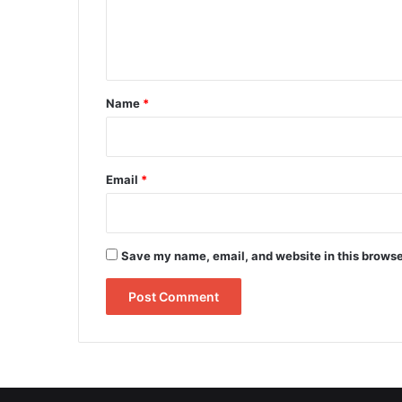
e
n
t
*
Name
*
Email
*
Save my name, email, and website in this browse