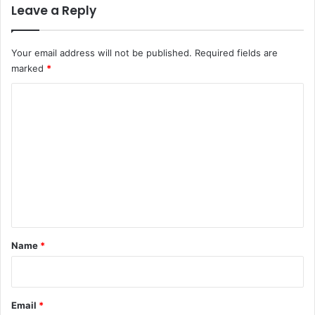
Leave a Reply
Your email address will not be published.
Required fields are
marked
*
C
o
m
m
e
n
t
*
Name
*
Email
*