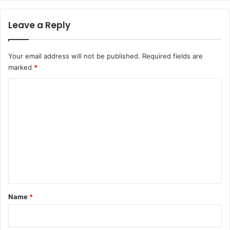
Leave a Reply
Your email address will not be published.
Required fields are
marked
*
C
o
m
m
e
n
t
*
Name
*