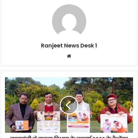
Ranjeet News Desk 1
We
bsi
te