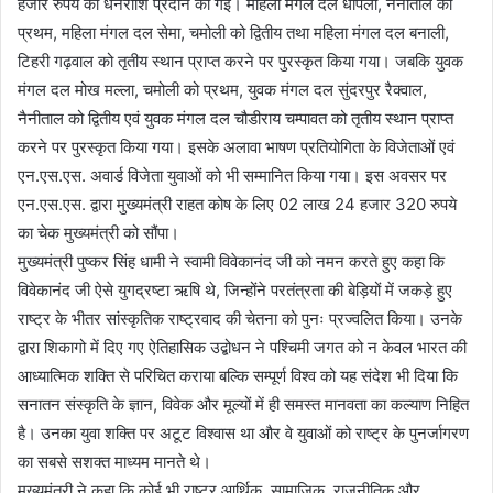
हजार रुपये की धनराशि प्रदान की गई। महिला मंगल दल धापला, नैनीताल को
प्रथम, महिला मंगल दल सेमा, चमोली को द्वितीय तथा महिला मंगल दल बनाली,
टिहरी गढ़वाल को तृतीय स्थान प्राप्त करने पर पुरस्कृत किया गया। जबकि युवक
मंगल दल मोख मल्ला, चमोली को प्रथम, युवक मंगल दल सुंदरपुर रैक्वाल,
नैनीताल को द्वितीय एवं युवक मंगल दल चौडीराय चम्पावत को तृतीय स्थान प्राप्त
करने पर पुरस्कृत किया गया। इसके अलावा भाषण प्रतियोगिता के विजेताओं एवं
एन.एस.एस. अवार्ड विजेता युवाओं को भी सम्मानित किया गया। इस अवसर पर
एन.एस.एस. द्वारा मुख्यमंत्री राहत कोष के लिए 02 लाख 24 हजार 320 रुपये
का चेक मुख्यमंत्री को सौंपा।
मुख्यमंत्री पुष्कर सिंह धामी ने स्वामी विवेकानंद जी को नमन करते हुए कहा कि
विवेकानंद जी ऐसे युगद्रष्टा ऋषि थे, जिन्होंने परतंत्रता की बेड़ियों में जकड़े हुए
राष्ट्र के भीतर सांस्कृतिक राष्ट्रवाद की चेतना को पुनः प्रज्वलित किया। उनके
द्वारा शिकागो में दिए गए ऐतिहासिक उद्बोधन ने पश्चिमी जगत को न केवल भारत की
आध्यात्मिक शक्ति से परिचित कराया बल्कि सम्पूर्ण विश्व को यह संदेश भी दिया कि
सनातन संस्कृति के ज्ञान, विवेक और मूल्यों में ही समस्त मानवता का कल्याण निहित
है। उनका युवा शक्ति पर अटूट विश्वास था और वे युवाओं को राष्ट्र के पुनर्जागरण
का सबसे सशक्त माध्यम मानते थे।
मुख्यमंत्री ने कहा कि कोई भी राष्ट्र आर्थिक, सामाजिक, राजनीतिक और