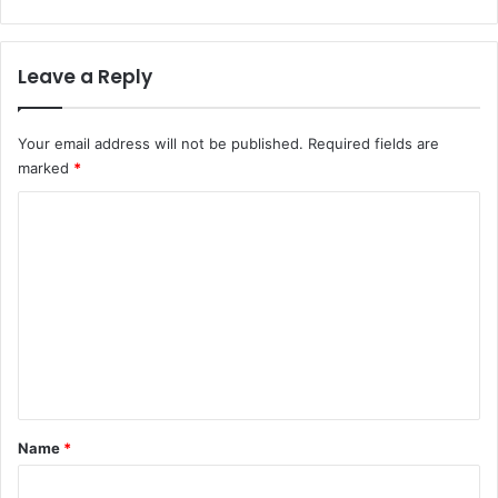
Leave a Reply
Your email address will not be published.
Required fields are
marked
*
C
o
m
m
e
n
t
*
Name
*