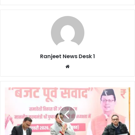
Ranjeet News Desk 1
We
bsi
te