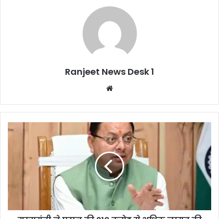
Ranjeet News Desk 1
We
bsi
te