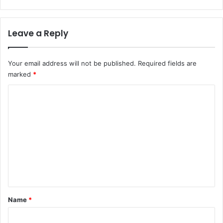
Leave a Reply
Your email address will not be published.
Required fields are
marked
*
C
o
m
m
e
n
t
*
Name
*