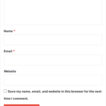
m
e
n
t
*
Name
*
Email
*
Website
Save my name, email, and website in this browser for the next
time I comment.