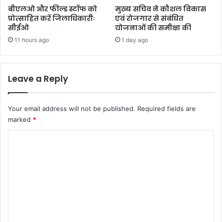
बीएलओ और फील्ड स्टॉफ को
मुख्य सचिव ने कौशल विकास
प्रोत्साहित करें जिलाधिकारीः
एवं रोजगार से संबंधित
सीईओ
योजनाओं की समीक्षा की
11 hours ago
1 day ago
Leave a Reply
Your email address will not be published.
Required fields are
marked
*
C
o
m
m
e
n