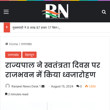
Menu
S
मुख्यमंत्री ने 9 लाख 87 हजार 17 पेंशन लाभार्थियों को 146 करोड़ 32 लाख की पेंशन राशि का किया भुगतान
Home
/
उत्तराखंड
उत्तराखंड
देहरादून
राज्यपाल ने स्वतंत्रता दिवस पर
राजभवन में किया ध्वजारोहण
Ranjeet News Desk 1
S
August 15, 2024
0
1,650
e
2 minutes read
n
d
a