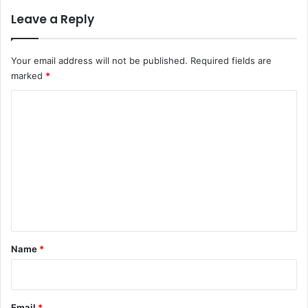
Leave a Reply
Your email address will not be published.
Required fields are
marked
*
C
o
m
m
e
n
t
*
Name
*
Email
*