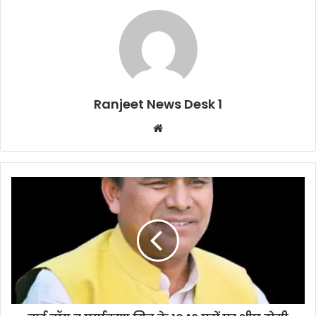
Ranjeet News Desk 1
We
bsi
te