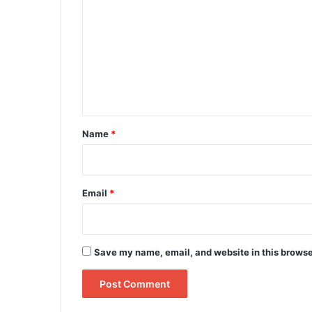
o
m
m
e
n
t
*
Name
*
Email
*
Save my name, email, and website in this browse