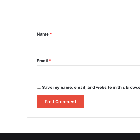
e
n
t
*
Name
*
Email
*
Save my name, email, and website in this browse