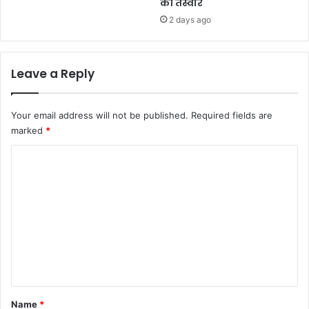
की तस्वीर
2 days ago
Leave a Reply
Your email address will not be published.
Required fields are
marked
*
C
o
m
m
e
n
t
*
Name
*