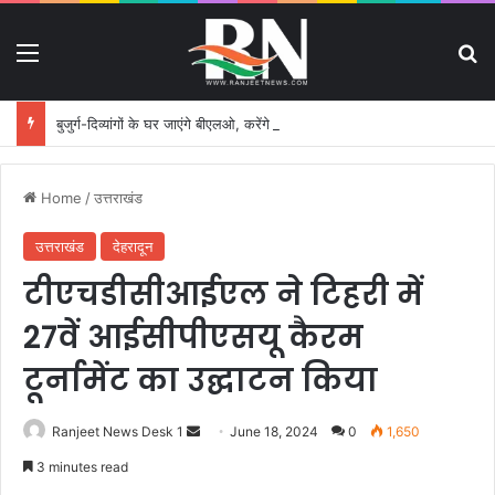
Menu
S
बुजुर्ग-दिव्यांगों के घर जाएंगे बीएलओ, करेंगे नोटिसों का निस्तारण
Home
/
उत्तराखंड
उत्तराखंड
देहरादून
टीएचडीसीआईएल ने टिहरी में
27वें आईसीपीएसयू कैरम
टूर्नामेंट का उद्घाटन किया
Ranjeet News Desk 1
S
June 18, 2024
0
1,650
e
3 minutes read
n