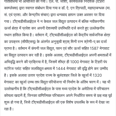
गतिविधियाँ भी आयोजित की गयीं। एल. पी. जोशी, कार्यपालक निदेशक (टिहरी
काम्प्लेक्स) द्वारा स्वागत संबोधन दिया गया व डॉ. ऐ. एन त्रिपाठी, महाप्रबन्धक (मा.
सं. एवं प्रशा. और केन्द्रीय संचार) द्वारा धन्यवाद ज्ञापन उक्त अवसर पर दिया
गया। टीएचडीसीआईएल ने न केवल जल विद्युत उत्पादन में बल्कि नवीकरणीय
ऊर्जा क्षेत्र में प्रवेश कर अपनी देशव्यापी उपस्थिति दर्ज करते हुए उल्लेखनीय
स्थान हासिल किया है। वर्तमान में, टीएचडीसीआईएल को केंद्रीय सार्वजनिक क्षेत्र
का उपक्रम (सीपीएसयू) के अंतर्गत अनुसूची श्एश् मिनी रत्न श्रेणी-प् का दर्जा
प्राप्‍त है। वर्तमान में कंपनी जल विद्युत, पवन एवं सौर ऊर्जा सहित 1587 मेगावाट
का विद्युत उत्‍पादन कर रही है। इसके अलावा, टीएचडीसीआईएल अपनी क्षमताओं में
अभिवृद्धि करने की प्रक्रिया में है, जिसमें शीघ्र ही 1000 मेगावाट के टिहरी पंप
स्टोरेज प्लांट सहित जलविद्युत क्षमता में 1444 मेगावाट की वृद्धि होने कर उम्‍मीद
है। इसके अलावा उत्‍तर प्रदेश राज्‍य के बुलंदशहर जिले के खुर्जा में 1320
मेगावाट का खुर्जा उच्‍च ताप विद्युत परियोजना भी निर्माण के अंतिम चरण में। यह भी
उल्‍लेखनीय है कि टीएचडीसीआईएल के पास मध्य प्रदेश के अमेलिया में परिचालन
कोयला खदानें हैं, जिनका वाणिज्यिक परिचालन अपने निर्धारित समय से छह माह पूर्व
शुरू हो गया है, जिसे टीएचडीसीआईएल की एक विशेष उपलब्धि के रूप में देखा जा
रहा है।