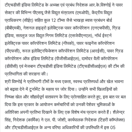
टीएचडीसी इंडिया लिमिटेड के अध्यक्ष एवं प्रबंध निदेशक आर.के.विश्नोई ने पावर
सेक्टर की विभिन्न पीएसयू जैसे विद्युत मंत्रालय (एमओपी), केंद्रीय विद्युत
प्राधिकरण (सीईए) सहित कुल 12 टीम्स जैसे भाखड़ा ब्यास प्रबंधन बोर्ड
(बीबीएमबी), नेशनल हाइड्रो इलेक्ट्रिक पावर कॉरपोरेशन (एनएचपीसी), ग्रिड
इंडिया, सतलुज जल विद्युत निगम लिमिटेड (एसजेवीएनएल), नॉर्थ ईस्टर्न
इलेक्ट्रिक पावर कॉरपोरेशन लिमिटेड (नीपको), पावर फाइनेंस कॉरपोरेशन
(पीएफसी), रूरल इलेक्ट्रिफिकेशन कॉरपोरेशन लिमिटेड (आरईसी), पावर ग्रिड
कॉरपोरेशन ऑफ इंडिया लिमिटेड (पीजीसीआईएल), दामोदर वैली कॉरपोरेशन
(डीवीसी) एवं मेजबान टीएचडीसी इंडिया लिमिटेड (टीएचडीसीआईएल) की टीम की
प्रतिभागिता की सराहना की।
श्री विश्नोई ने प्रतिभागी टीमों के मध्‍य एकता, स्वस्थ प्रतिस्पर्धा और खेल भावना
को बढ़ावा देने में टूर्नामेंट के महत्व पर जोर दिया। उन्होंने सभी खिलाड़ियों को
निष्पक्ष खेल और सौहार्दपूर्ण वातावरण के लिए प्रोत्साहित करते हुए, इस बात पर बल
दिया कि इस प्रकार के आयोजन कर्मचारियों को उनकी पेशेवर भूमिकाओं के
अतिरिक्‍त अपनी प्रतिभा दिखाने के लिए एक विशेष मंच प्रदान करते हैं। शैलेन्‍द्र
सिंह, निदेशक (कार्मिक) ने एल. पी. जोशी, कार्यपालक निदेशक (टिहरी कॉम्प्लेक्स)
और टीएचडीसीआईएल के अन्य वरिष्ठ अधिकारियों की उपस्थिति में इस 05