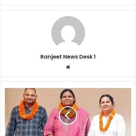
Ranjeet News Desk 1
We
bsi
te