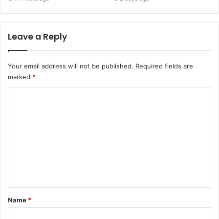
Leave a Reply
Your email address will not be published.
Required fields are
marked
*
C
o
m
m
e
n
t
*
Name
*