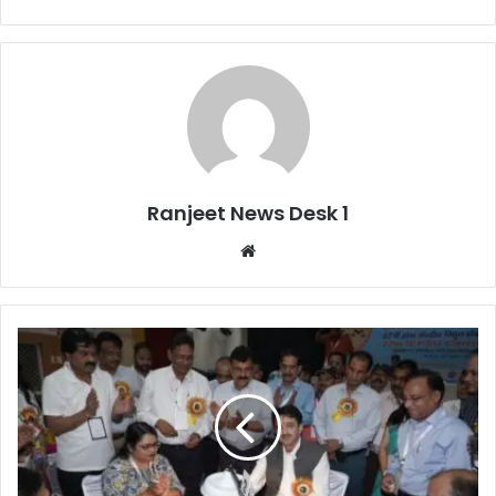
Ranjeet News Desk 1
We
bsi
te