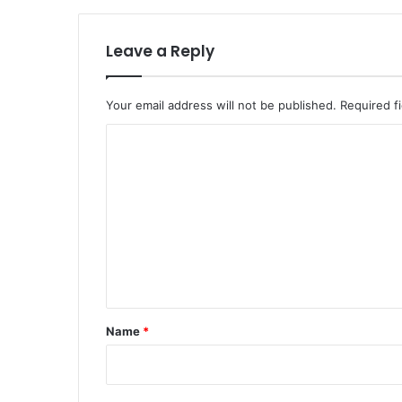
Leave a Reply
Your email address will not be published.
Required f
C
o
m
m
e
n
t
*
Name
*