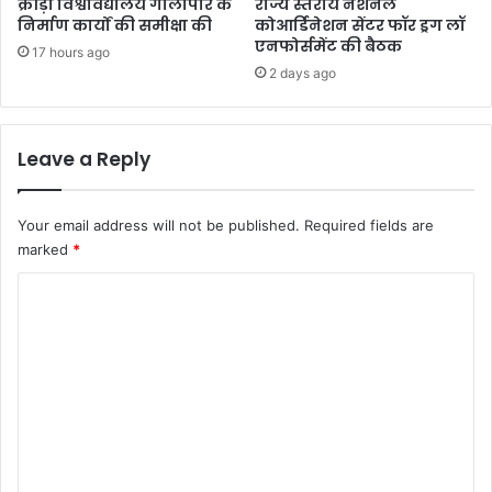
क्रीड़ा विश्वविद्यालय गौलापार के
राज्य स्तरीय नेशनल
निर्माण कार्यों की समीक्षा की
कोआर्डिनेशन सेंटर फॉर ड्रग लॉ
एनफोर्समेंट की बैठक
17 hours ago
2 days ago
Leave a Reply
Your email address will not be published.
Required fields are
marked
*
C
o
m
m
e
n
t