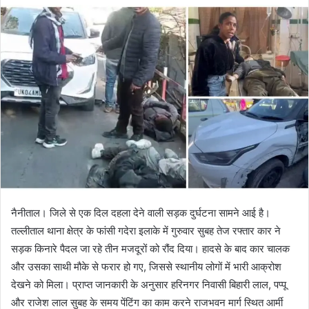
d
a
n
e
m
a
i
l
नैनीताल। जिले से एक दिल दहला देने वाली सड़क दुर्घटना सामने आई है।
तल्लीताल थाना क्षेत्र के फांसी गदेरा इलाके में गुरुवार सुबह तेज रफ्तार कार ने
सड़क किनारे पैदल जा रहे तीन मजदूरों को रौंद दिया। हादसे के बाद कार चालक
और उसका साथी मौके से फरार हो गए, जिससे स्थानीय लोगों में भारी आक्रोश
देखने को मिला। प्राप्त जानकारी के अनुसार हरिनगर निवासी बिहारी लाल, पप्पू
और राजेश लाल सुबह के समय पेंटिंग का काम करने राजभवन मार्ग स्थित आर्मी