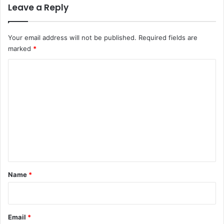
Leave a Reply
Your email address will not be published.
Required fields are
marked
*
C
o
m
m
e
n
t
*
Name
*
Email
*