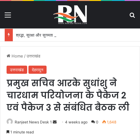
Menu
S
श्रद्धा, सुरक्षा और सुगमता के उत्कृष्ट समन्वय से सफलतापूर्वक संचालित हो रही कांवड़ यात्रा
Home
/
उत्तराखंड
उत्तराखंड
देहरादून
प्रमुख सचिव आरके सुधांशु ने
चारधाम परियोजना के पैकेज 2
एवं पैकेज 3 से संबंधित बैठक ली
Ranjeet News Desk 1
S
4 weeks ago
0
1,648
e
1 minute read
n