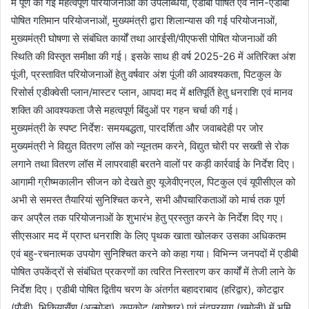
में पूर्ण की गई महत्वपूर्ण परियोजनाओं की उपलब्धियों, एडीबी पोषित एवं नॉन-एडीबी
पोषित गतिमान परियोजनाओं, मुख्यमंत्री द्वारा शिलान्यास की गई परियोजनाओं,
मुख्यमंत्री घोषणा से संबंधित कार्यों तथा आरईसी/पीएफसी पोषित योजनाओं की
स्थिति की विस्तृत समीक्षा की गई। इसके साथ ही वर्ष 2025-26 में अतिरिक्त अंश
पूंजी, प्रस्तावित परियोजनाओं हेतु वर्षवार अंश पूंजी की आवश्यकता, पिटकुल के
रिसोर्स एडीक्वेसी प्लान/मास्टर प्लान, आपदा मद में क्षतिपूर्ति हेतु धनराशि एवं मानव
शक्ति की आवश्यकता जैसे महत्वपूर्ण बिंदुओं पर गहन चर्चा की गई।
मुख्यमंत्री के स्पष्ट निर्देशः समयबद्धता, पारदर्शिता और जवाबदेही पर जोर
मुख्यमंत्री ने विद्युत वितरण लॉस को न्यूनतम करने, विद्युत चोरी पर सख्ती से रोक
लगाने तथा वितरण लॉस में लापरवाही बरतने वालों पर कड़ी कार्रवाई के निर्देश दिए।
आगामी ग्रीष्मकालीन सीजन को देखते हुए यूजेवीएनएल, पिटकुल एवं यूपीसीएल को
अभी से समस्त तैयारियां सुनिश्चित करने, सभी औपचारिकताओं को मार्च तक पूर्ण
कर अप्रैल तक परियोजनाओं के शुभारंभ हेतु प्रस्तुत करने के निर्देश दिए गए।
सीएसआर मद में प्राप्त धनराशि के लिए पृथक खाता खोलकर उसका अधिकतम
एवं बहु-रचनात्मक उपयोग सुनिश्चित करने को कहा गया। विभिन्न जनपदों में एडीबी
पोषित उपकेंद्रों से संबंधित प्रकरणों का त्वरित निस्तारण कर कार्यों में तेजी लाने के
निर्देश दिए। एडीबी पोषित द्वितीय चरण के अंतर्गत बहादराबाद (हरिद्वार), कोटद्वार
(पौड़ी), भिकियासैंण (अल्मोड़ा), कपकोट (बागेश्वर) एवं नंदप्रयाग (चमोली) में भूमि