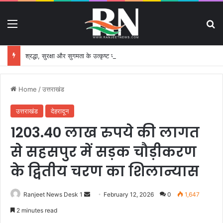
Menu
S
श्रद्धा, सुरक्षा और सुगमता के उत्कृष्ट समन्वय से सफलतापूर्वक संचालित हो रही कांवड़ यात्रा
Home
/
उत्तराखंड
उत्तराखंड
देहरादून
1203.40 लाख रुपये की लागत
से सहसपुर में सड़क चौड़ीकरण
के द्वितीय चरण का शिलान्यास
Ranjeet News Desk 1
S
February 12, 2026
0
1,647
e
2 minutes read
n