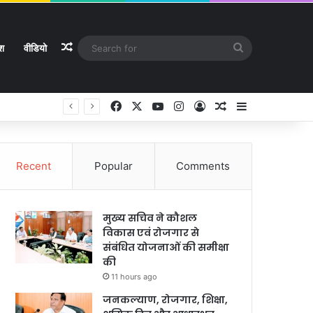
Random Article
Search
ेश
वीडियो
for
Facebook
X
YouTube
Instagram
Log In
Random Article
Sidebar
े
Recent
Popular
Comments
मुख्य सचिव ने कौशल
विकास एवं रोजगार से
संबंधित योजनाओं की समीक्षा
की
11 hours ago
जनकल्याण, रोजगार, शिक्षा,