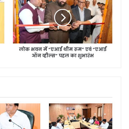
लोक भवन में “एआई थीम रूम” एवं “एआई
ऑन व्हील्स” पहल का शुभारंभ