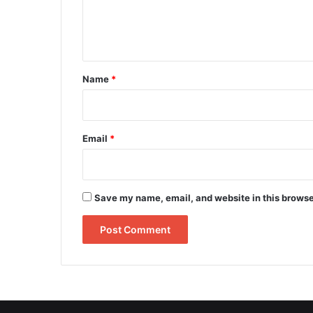
e
n
t
*
Name
*
Email
*
Save my name, email, and website in this browse