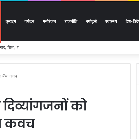
क्राइम
पर्यटन
मनोरंजन
राजनीति
स्पोर्ट्स
स्वास्थ्य
देश-विद
ार, शिक्षा, श्रमिक हित और आधारभूत विकास को नई गति, राज्य कैबिनेट ने लिए ऐतिहासिक फैसल
्षा बीमा कवच
दिव्यांगजनों को
मा कवच