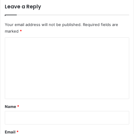
Leave a Reply
Your email address will not be published.
Required fields are
marked
*
C
o
m
m
e
n
t
*
Name
*
Email
*