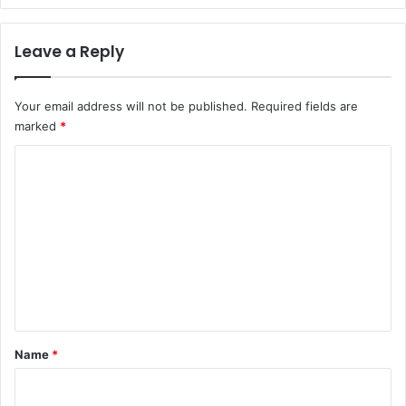
Leave a Reply
Your email address will not be published.
Required fields are
marked
*
C
o
m
m
e
n
t
*
Name
*