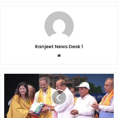
Ranjeet News Desk 1
We
bsi
te